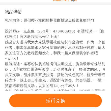
物品详情
礼包内容：原创樱花校园模拟器白桃波点服饰兑换码*1
设计师@一点点鱼（233号：478460936）有话想说：“【白
桃波点】官方教程演示作品上线！
感谢官方邀请我为大家演示樱校服装制作全流程，作为一个创
作者，非常荣幸能跟大家分享我的设计思路和制作过程，请大
家关注官方的教程视频发布，和我一起来做服装创作者吧
~wink！
服装描述：柔雾粉抹胸裙铺满俏皮黑波点，胸前缎带蝴蝶结利
落， A字裙摆自带蓬松弧度，走动时像裹了一捧温柔的风，俏
皮又灵动，甜妹氛围直接拉满！搭配的银色高跟，鞋身带着细
碎光泽，踩上去步步生光，适配所有舞会、约会场景。一颦一
笑都透着娇俏灵动，妥妥的甜系小公主本人！
套装【白桃波点】现已上线，心动不如行动，把这份专属甜意
穿在身上，解锁你的专属浪漫时刻吧！”
乐币兑换
tips：